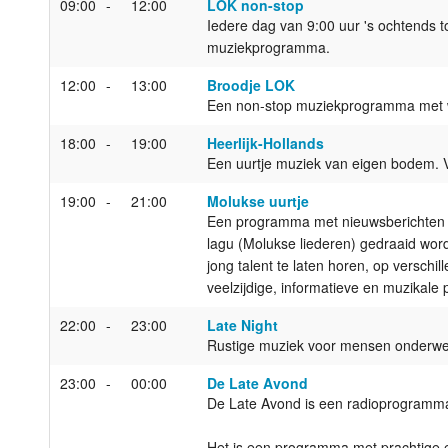
09:00
12:00
LOK non-stop
Iedere dag van 9:00 uur 's ochtends 
Luister LOK Live
Donderdag
muziekprogramma.
LOK schijf
Vrijdag
12:00
13:00
Broodje LOK
Een non-stop muziekprogramma met 
Oude LOK programma's
Zaterdag
18:00
19:00
Heerlijk-Hollands
Een uurtje muziek van eigen bodem. V
Zondag
19:00
21:00
Molukse uurtje
Een programma met nieuwsberichten en 
lagu (Molukse liederen) gedraaid wo
jong talent te laten horen, op versch
veelzijdige, informatieve en muzikal
22:00
23:00
Late Night
Rustige muziek voor mensen onderweg 
23:00
00:00
De Late Avond
De Late Avond is een radioprogramma
Het is een programma met prachtige ea