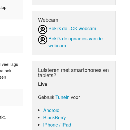
stop
d Orgaan
Webcam
Bekijk de LOK webcam
Bekijk de opnames van de
webcam
 veel lagu-
Luisteren met smartphones en
ma ook
tablets?
 een
Live
Gebruik
TuneIn
voor
Android
BlackBerry
kt.
iPhone / iPad