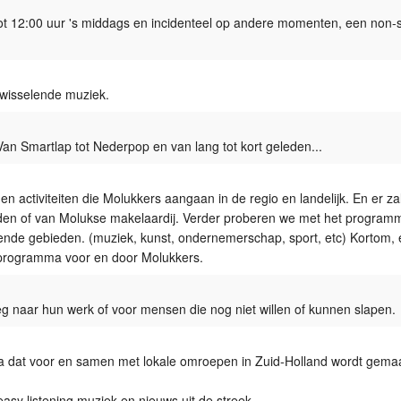
tot 12:00 uur 's middags en incidenteel op andere momenten, een non-
Programmabeleid Bepalen
Weerman
wisselende muziek.
Over Krimpen a/d IJssel
an Smartlap tot Nederpop en van lang tot kort geleden...
activiteiten die Molukkers aangaan in de regio en landelijk. En er zal
rden of van Molukse makelaardij. Verder proberen we met het program
illende gebieden. (muziek, kunst, ondernemerschap, sport, etc) Kortom,
e programma voor en door Molukkers.
naar hun werk of voor mensen die nog niet willen of kunnen slapen.
 dat voor en samen met lokale omroepen in Zuid-Holland wordt gemaa
sy listening muziek en nieuws uit de streek.