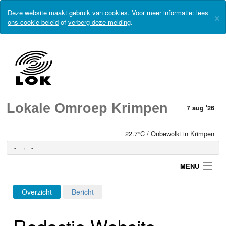
Deze website maakt gebruik van cookies. Voor meer informatie:
lees
×
ons cookie-beleid
of
verberg deze melding
.
Lokale Omroep Krimpen
7 aug '26
22.7°C / Onbewolkt in Krimpen
-
-
MENU
Overzicht
Bericht
Login
Redactie Website