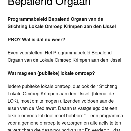
Bepalend Orgaan
Home
Programma's
Programmabeleid Bepalend Orgaan van de
Stichting Lokale Omroep Krimpen aan den IJssel
Nieuws
PBO? Wat is dat nu weer?
Foto's
Even voorstellen: Het Programmabeleid Bepalend
Video
Orgaan van de Lokale Omroep Krimpen aan den IJssel
Webcam
Wat mag een (publieke) lokale omroep?
Iedere publieke lokale omroep, dus ook de ‘ Stichting
Info
Lokale Omroep Krimpen aan den IJssel’ (hierna: de
LOK), moet om te mogen uitzenden voldoen aan de
eisen van de Mediawet. Daarin is vastgelegd dat een
lokale omroep tot doel moet hebben: “…een programma
voor algemene omroep te verzorgen en alle activiteiten
te verrichten die daarvoor nodig zijn.” En verder: “…dat