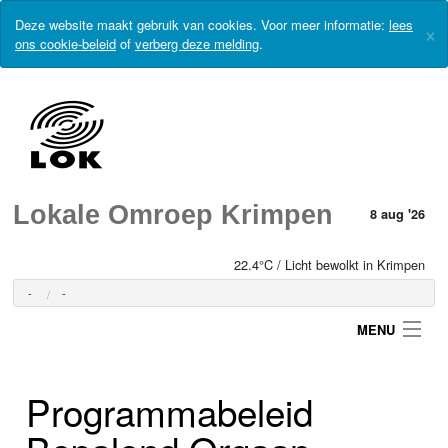
Deze website maakt gebruik van cookies. Voor meer informatie:
lees
×
ons cookie-beleid
of
verberg deze melding
.
Lokale Omroep Krimpen
8 aug '26
22.4°C / Licht bewolkt in Krimpen
-
-
MENU
Programmabeleid
Login