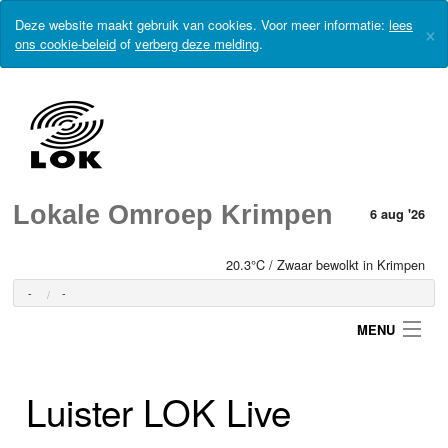
Deze website maakt gebruik van cookies. Voor meer informatie:
lees
×
ons cookie-beleid
of
verberg deze melding
.
Lokale Omroep Krimpen
6 aug '26
20.3°C / Zwaar bewolkt in Krimpen
-
-
MENU
Luister LOK Live
Login