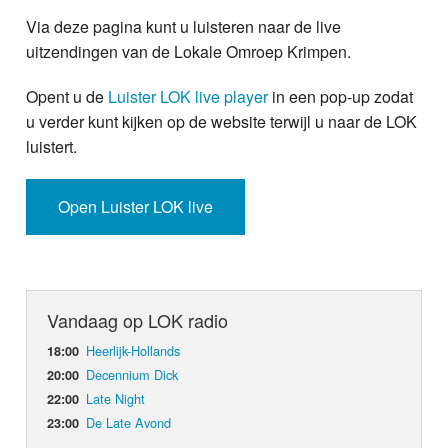
Home
Via deze pagina kunt u luisteren naar de live
Programma's
uitzendingen van de Lokale Omroep Krimpen.
Opent u de
Luister LOK live player
in een pop-up zodat
Nieuws
u verder kunt kijken op de website terwijl u naar de LOK
luistert.
Foto's
Video
Open Luister LOK live
Webcam
Info
Vandaag op LOK radio
Heerlijk-Hollands
18:00
Decennium Dick
20:00
Late Night
22:00
De Late Avond
23:00