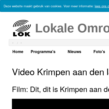
Deze website maakt gebruik van cookies. Voor meer informatie:
lees ons c
Lokale Omr
-
-
Home
Programma's
Nieuws
Foto's
Alle dagen
Actueel Lokaal Nieuw
Algeme
Video Krimpen aan den I
Weekschema
LOK nieuws
Evenem
Per dag
Kabelkrant
Progra
Maandag
Film: Dit, dit is Krimpen aan d
Alle programma's
Columns
Smoele
Dinsdag
Uitzending gemist?
RSS feed
Woensdag