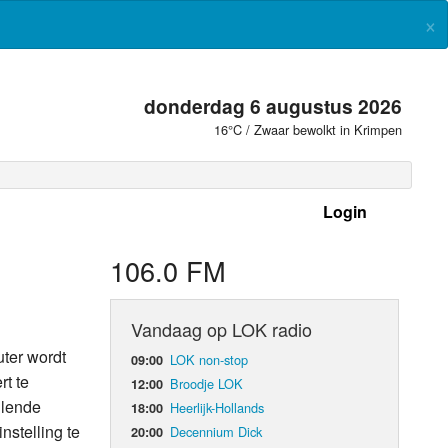
×
donderdag 6 augustus 2026
16°C / Zwaar bewolkt in Krimpen
Login
 frequenties
106.0 FM
Vandaag op LOK radio
uter wordt
LOK non-stop
09:00
rt te
Broodje LOK
12:00
llende
Heerlijk-Hollands
18:00
stelling te
Decennium Dick
20:00