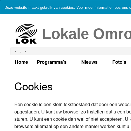
Deze website maakt gebruik van cookies. Voor meer informatie:
lees ons c
Lokale Omr
-
-
Home
Programma's
Nieuws
Foto's
Alle dagen
Actueel Lokaal Nieuw
Algeme
Cookies
Weekschema
LOK nieuws
Evenem
Per dag
Kabelkrant
Progra
Maandag
Een cookie is een klein tekstbestand dat door een websi
opgeslagen. U kunt uw browser zo instellen dat u een ber
Alle programma's
Columns
Smoele
Dinsdag
sturen. U kunt een cookie dan wel of niet accepteren. U 
browsers allemaal op een andere manier werken kunt u 
Uitzending gemist?
RSS feed
Woensdag