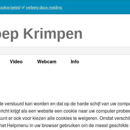
ookie-beleid
of
verberg deze melding
.
oep Krimpen
Video
Webcam
Info
s
en
LOK TV
Live webcam
Adres, telefoonnummer en
enten
LOK TV live
Opnames webcam
Adverteren
mma's
Video Krimpen aan den IJssel
Persberichten
te verstuurd kan worden en dat op de harde schijf van uw comp
icht krijgt als een website een cookie naar uw computer probee
nboek
Bestuur
kunt er ook voor kiezen alle cookies te weigeren. Omdat verschi
het Helpmenu in uw browser gebruiken om de meest geschikte in
Vacatures