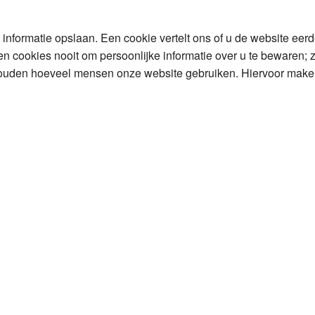
Programmabeleid Bepalen
nformatie opslaan. Een cookie vertelt ons of u de website eerd
 cookies nooit om persoonlijke informatie over u te bewaren; ze
Weerman
houden hoeveel mensen onze website gebruiken. Hiervoor make
Over Krimpen a/d IJssel