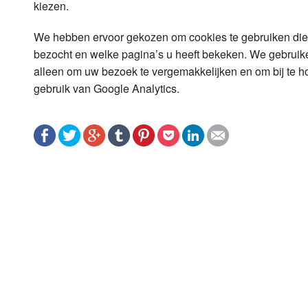
kiezen.
Luister LOK Live
Donderdag
We hebben ervoor gekozen om cookies te gebruiken die i
bezocht en welke pagina’s u heeft bekeken. We gebruiken
LOK schijf
Vrijdag
alleen om uw bezoek te vergemakkelijken en om bij te 
Oude LOK programma's
Zaterdag
gebruik van Google Analytics.
Zondag