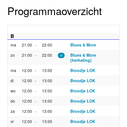
Home
Programmaoverzicht
Programma's
Nieuws
B
Foto's
ma
21:00
22:00
Blues & More
zo
21:00
22:00
Blues & More
Video
H
(herhaling)
Webcam
ma
12:00
13:00
Broodje LOK
di
12:00
13:00
Broodje LOK
Info
wo
12:00
13:00
Broodje LOK
do
12:00
13:00
Broodje LOK
za
12:00
13:00
Broodje LOK
vr
12:00
13:00
Broodje LOK