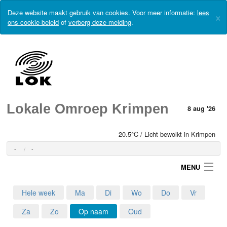
Deze website maakt gebruik van cookies. Voor meer informatie:
lees
×
ons cookie-beleid
of
verberg deze melding
.
Lokale Omroep Krimpen
8 aug '26
20.5°C / Licht bewolkt in Krimpen
-
-
MENU
Hele week
Ma
Di
Wo
Do
Vr
Login
Za
Zo
Op naam
Oud