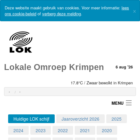
Deze website maakt gebruik van cookies. Voor meer informatie:
lees
×
ons cookie-beleid
of
verberg deze melding
.
Lokale Omroep Krimpen
6 aug '26
17.8°C / Zwaar bewolkt in Krimpen
-
-
MENU
Huidige LOK schijf
Jaaroverzicht 2026
2025
Login
2024
2023
2022
2021
2020