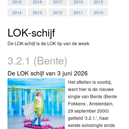
Home
2019
2018
2017
2016
2015
2014
2013
2012
2011
2010
Programma's
LOK-schijf
Nieuws
Foto's
De LOK-schijf is de LOK tip van de week.
3.2.1 (Bente)
Video
Webcam
De LOK schijf van 3 juni 2026
Het aftellen is voorbij,
Info
want hier is de nieuwe
single van Bente (Bente
Fokkens , Amsterdam,
29 september 2000)
getiteld '3.2.1.', haar
eerste solosingle sinds