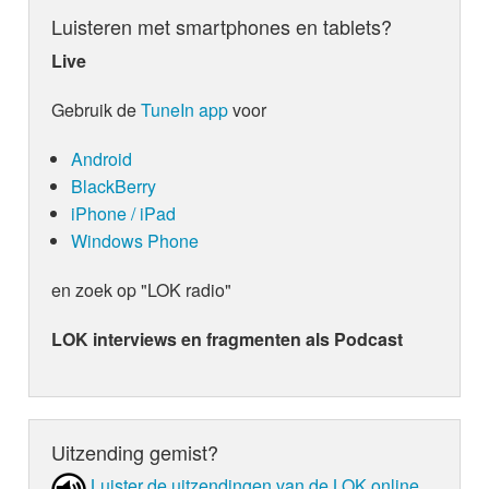
Luisteren met smartphones en tablets?
Live
Gebruik de
TuneIn app
voor
Android
BlackBerry
iPhone / iPad
Windows Phone
en zoek op "LOK radio"
LOK interviews en fragmenten als Podcast
Uitzending gemist?
Luister de uit­zen­din­gen van de LOK online