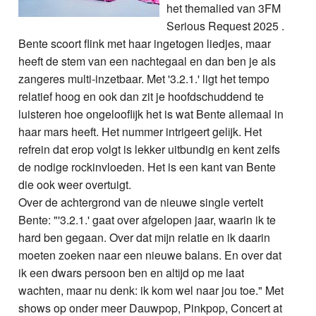
het themalied van 3FM
Serious Request 2025 .
Bente scoort flink met haar ingetogen liedjes, maar
heeft de stem van een nachtegaal en dan ben je als
zangeres multi-inzetbaar. Met '3.2.1.' ligt het tempo
relatief hoog en ook dan zit je hoofdschuddend te
luisteren hoe ongelooflijk het is wat Bente allemaal in
haar mars heeft. Het nummer intrigeert gelijk. Het
refrein dat erop volgt is lekker uitbundig en kent zelfs
de nodige rockinvloeden. Het is een kant van Bente
die ook weer overtuigt.
Over de achtergrond van de nieuwe single vertelt
Bente: "'3.2.1.' gaat over afgelopen jaar, waarin ik te
hard ben gegaan. Over dat mijn relatie en ik daarin
moeten zoeken naar een nieuwe balans. En over dat
ik een dwars persoon ben en altijd op me laat
wachten, maar nu denk: ik kom wel naar jou toe." Met
shows op onder meer Dauwpop, Pinkpop, Concert at