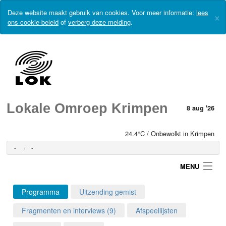
Deze website maakt gebruik van cookies. Voor meer informatie:
lees
×
ons cookie-beleid
of
verberg deze melding
.
Lokale Omroep Krimpen
8 aug '26
24.4°C / Onbewolkt in Krimpen
-
-
MENU
Programma
Uitzending gemist
Login
Fragmenten en interviews (9)
Afspeellijsten