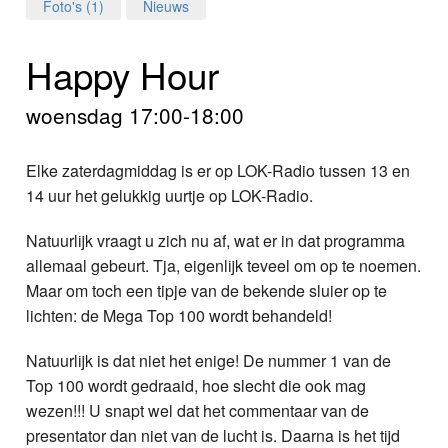
Home
Foto's (1)
Nieuws
Programma's
Happy Hour
Nieuws
woensdag 17:00-18:00
Foto's
Elke zaterdagmiddag is er op LOK-Radio tussen 13 en
14 uur het gelukkig uurtje op LOK-Radio.
Video
Natuurlijk vraagt u zich nu af, wat er in dat programma
Webcam
allemaal gebeurt. Tja, eigenlijk teveel om op te noemen.
Maar om toch een tipje van de bekende sluier op te
Info
lichten: de Mega Top 100 wordt behandeld!
Natuurlijk is dat niet het enige! De nummer 1 van de
Top 100 wordt gedraaid, hoe slecht die ook mag
wezen!!! U snapt wel dat het commentaar van de
presentator dan niet van de lucht is. Daarna is het tijd