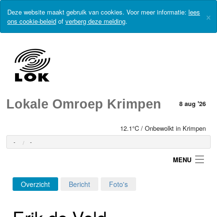
Deze website maakt gebruik van cookies. Voor meer informatie:
lees
×
ons cookie-beleid
of
verberg deze melding
.
Lokale Omroep Krimpen
8 aug '26
12.1°C / Onbewolkt in Krimpen
-
-
MENU
Overzicht
Bericht
Foto's
Login
Erik de Veld