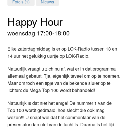
Home
Foto's (1)
Nieuws
Programma's
Happy Hour
Nieuws
woensdag 17:00-18:00
Foto's
Elke zaterdagmiddag is er op LOK-Radio tussen 13 en
14 uur het gelukkig uurtje op LOK-Radio.
Video
Natuurlijk vraagt u zich nu af, wat er in dat programma
Webcam
allemaal gebeurt. Tja, eigenlijk teveel om op te noemen.
Maar om toch een tipje van de bekende sluier op te
Info
lichten: de Mega Top 100 wordt behandeld!
Natuurlijk is dat niet het enige! De nummer 1 van de
Top 100 wordt gedraaid, hoe slecht die ook mag
wezen!!! U snapt wel dat het commentaar van de
presentator dan niet van de lucht is. Daarna is het tijd