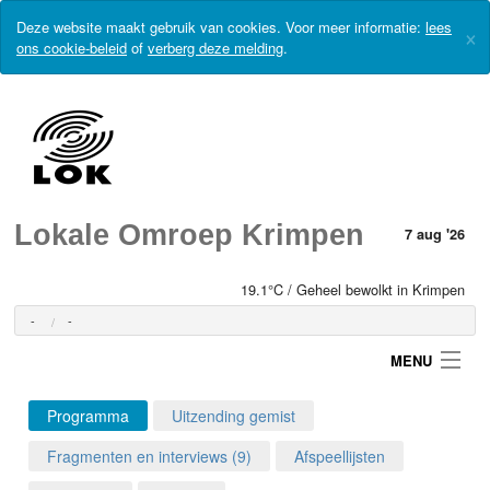
Deze website maakt gebruik van cookies. Voor meer informatie:
lees
×
ons cookie-beleid
of
verberg deze melding
.
Lokale Omroep Krimpen
7 aug '26
19.1°C / Geheel bewolkt in Krimpen
-
-
MENU
Programma
Uitzending gemist
Login
Fragmenten en interviews (9)
Afspeellijsten