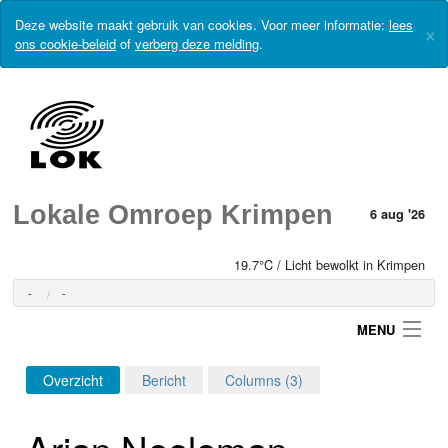
Deze website maakt gebruik van cookies. Voor meer informatie:
lees
×
ons cookie-beleid
of
verberg deze melding
.
Lokale Omroep Krimpen
6 aug '26
19.7°C / Licht bewolkt in Krimpen
-
-
MENU
Overzicht
Bericht
Columns (3)
Login
Arjan Neeleman