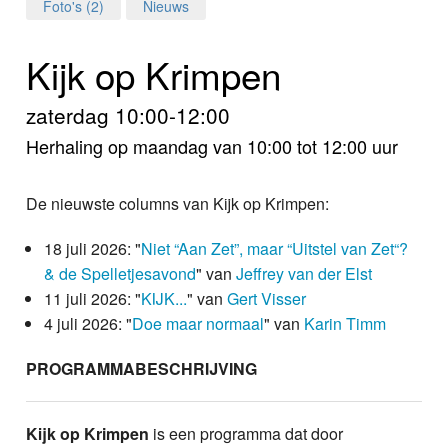
Home
Foto's (2)
Nieuws
Programma's
Kijk op Krimpen
Nieuws
zaterdag 10:00-12:00
Herhaling op maandag van 10:00 tot 12:00 uur
Foto's
Video
De nieuwste columns van Kijk op Krimpen:
Webcam
18 juli 2026: "
Niet “Aan Zet”, maar “Uitstel van Zet“?
& de Spelletjesavond
" van
Jeffrey van der Elst
Info
11 juli 2026: "
KIJK...
" van
Gert Visser
4 juli 2026: "
Doe maar normaal
" van
Karin Timm
PROGRAMMABESCHRIJVING
Kijk op Krimpen
is een programma dat door