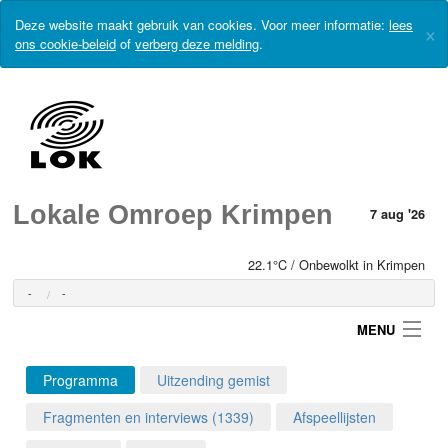
Deze website maakt gebruik van cookies. Voor meer informatie:
lees
×
ons cookie-beleid
of
verberg deze melding
.
Lokale Omroep Krimpen
7 aug '26
22.1°C / Onbewolkt in Krimpen
-
-
MENU
Programma
Uitzending gemist
Login
Fragmenten en interviews (1339)
Afspeellijsten