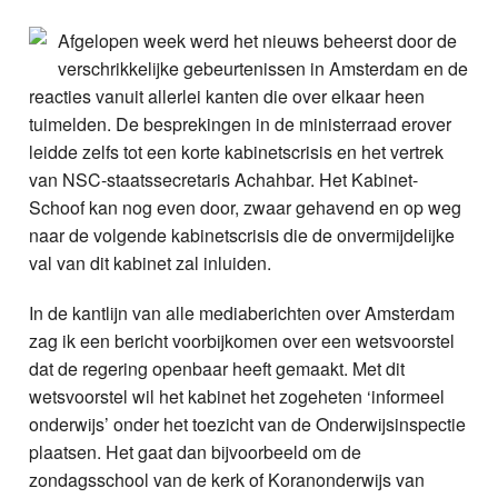
Nieuws
Afgelopen week werd het nieuws beheerst door de
verschrikkelijke gebeurtenissen in Amsterdam en de
Foto's
reacties vanuit allerlei kanten die over elkaar heen
tuimelden. De besprekingen in de ministerraad erover
Video
leidde zelfs tot een korte kabinetscrisis en het vertrek
van NSC-staatssecretaris Achahbar. Het Kabinet-
Webcam
Schoof kan nog even door, zwaar gehavend en op weg
naar de volgende kabinetscrisis die de onvermijdelijke
Info
val van dit kabinet zal inluiden.
In de kantlijn van alle mediaberichten over Amsterdam
zag ik een bericht voorbijkomen over een wetsvoorstel
dat de regering openbaar heeft gemaakt. Met dit
wetsvoorstel wil het kabinet het zogeheten ‘informeel
onderwijs’ onder het toezicht van de Onderwijsinspectie
plaatsen. Het gaat dan bijvoorbeeld om de
zondagsschool van de kerk of Koranonderwijs van