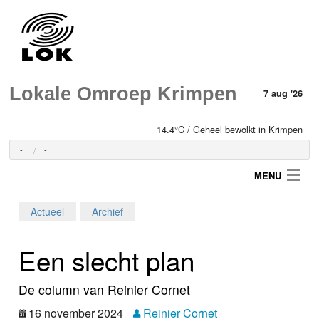
Lokale Omroep Krimpen
7 aug '26
14.4°C / Geheel bewolkt in Krimpen
-
-
MENU
Actueel
Archief
Login
Een slecht plan
Home
De column van Reinier Cornet
Programma's
16 november 2024
Reinier Cornet