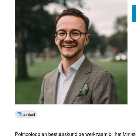
Luister LOK Live
Donderdag
LOK schijf
Vrijdag
Oude LOK programma's
Zaterdag
Zondag
contact
Politicoloog en bestuurskundige werkzaam bij het Minist