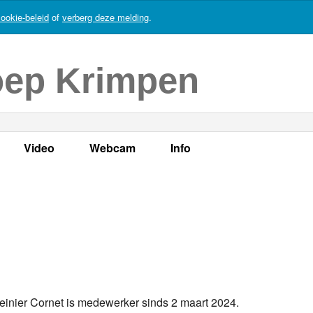
ookie-beleid
of
verberg deze melding
.
oep Krimpen
Video
Webcam
Info
s
en
LOK TV
Live webcam
Adres, telefoonnummer en
enten
LOK TV live
Opnames webcam
Adverteren
mma's
Video Krimpen aan den IJssel
Persberichten
nboek
Bestuur
einier Cornet is medewerker sinds 2 maart 2024.
Vacatures