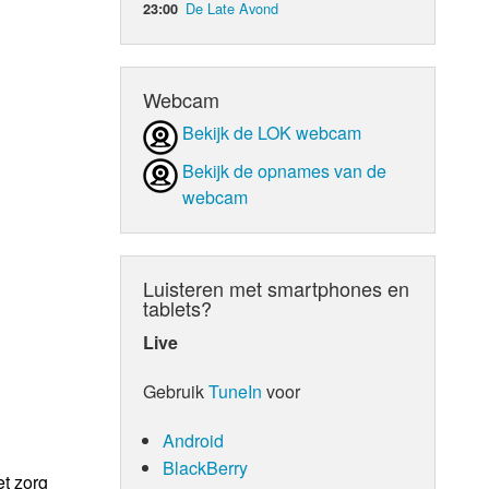
De Late Avond
23:00
d Orgaan
Webcam
Bekijk de LOK webcam
Bekijk de opnames van de
webcam
Luisteren met smartphones en
tablets?
Live
Gebruik
TuneIn
voor
Android
BlackBerry
et zorg