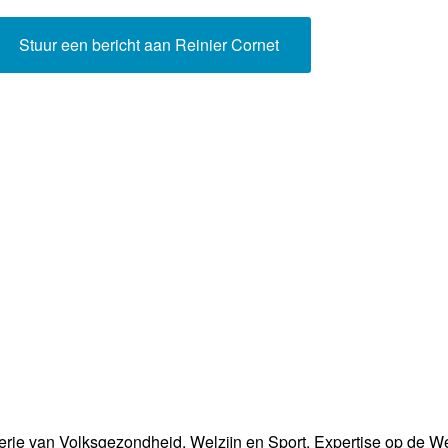
Programmabeleid Bepalen
Stuur een bericht aan Reinier Cornet
Weerman
Over Krimpen a/d IJssel
erie van Volksgezondheid, Welzijn en Sport. Expertise op de W