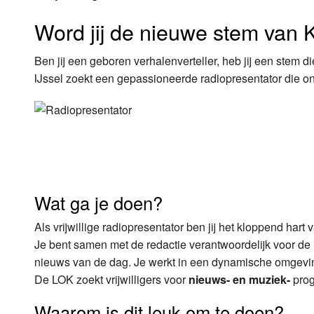
Word jij de nieuwe stem van 
Luister LOK Live
Donderdag
LOK schijf
Vrijdag
Ben jij een geboren verhalenverteller, heb jij een stem
IJssel zoekt een gepassioneerde radiopresentator die on
Oude LOK programma's
Zaterdag
Zondag
Wat ga je doen?
Als vrijwillige radiopresentator ben jij het kloppend hart
Je bent samen met de redactie verantwoordelijk voor de 
nieuws van de dag. Je werkt in een dynamische omgeving
De LOK zoekt vrijwilligers voor
nieuws- en muziek-
pro
Waarom is dit leuk om te doen?