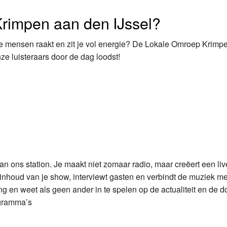
Krimpen aan den IJssel?
Programmabeleid Bepalen
Weerman
 die mensen raakt en zit je vol energie? De Lokale Omroep Krim
ze luisteraars door de dag loodst!
Over Krimpen a/d IJssel
 van ons station. Je maakt niet zomaar radio, maar creëert een liv
inhoud van je show, interviewt gasten en verbindt de muziek me
 en weet als geen ander in te spelen op de actualiteit en de d
gramma’s