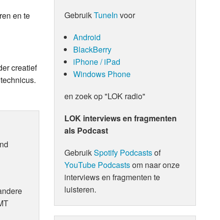
Gebruik
TuneIn
voor
ren en te
Android
BlackBerry
iPhone / iPad
er creatief
Windows Phone
technicus.
en zoek op "LOK radio"
LOK interviews en fragmenten
als Podcast
end
Gebruik
Spotify Podcasts
of
YouTube Podcasts
om naar onze
interviews en fragmenten te
luisteren.
andere
UMT