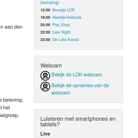
(herhaling)
Broodje LOK
12:00
d Orgaan
Heerlijk-Hollands
18:00
Pop Shop
20:00
pen aan den
Late Night
22:00
De Late Avond
23:00
Webcam
Bekijk de LOK webcam
Bekijk de opnames van de
webcam
e beleving.
t het
oelgroep.
Luisteren met smartphones en
tablets?
Live