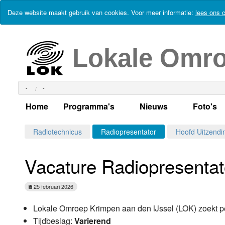
Deze website maakt gebruik van cookies. Voor meer informatie:
lees ons c
Lokale Omr
-
-
Home
Programma's
Nieuws
Foto's
Alle dagen
Actueel Lokaal Nieuw
Algeme
Radiotechnicus
Radiopresentator
Hoofd Uitzendi
Weekschema
LOK nieuws
Evenem
Vacature Radiopresentat
Per dag
Kabelkrant
Progra
Maandag
25 februari 2026
Alle programma's
Columns
Smoele
Dinsdag
Lokale Omroep Krimpen aan den IJssel (LOK) zoekt p
Uitzending gemist?
RSS feed
Tijdbeslag:
Varierend
Woensdag