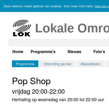
Deze website maakt gebruik van cookies. Voor meer informatie:
lees ons c
Lokale Omr
-
-
Home
Programma's
Nieuws
Foto's
Alle dagen
Actueel Lokaal Nieuw
Algeme
Programma
Uitzending gemist
Afspeellijsten
Weekschema
LOK nieuws
Evenem
Pop Shop
Per dag
Kabelkrant
Progra
Maandag
vrijdag 20:00-22:00
Alle programma's
Columns
Smoele
Dinsdag
Herhaling op woensdag van 20:00 tot 22:00 uur
Uitzending gemist?
RSS feed
Woensdag