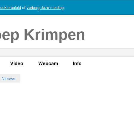
ookie-beleid
of
verberg deze melding
.
oep Krimpen
Video
Webcam
Info
s
en
LOK TV
Live webcam
Adres, telefoonnummer en
Nieuws
enten
LOK TV live
Opnames webcam
Adverteren
mma's
Video Krimpen aan den IJssel
Persberichten
nboek
Bestuur
Vacatures