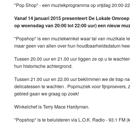
"Pop Shop" - een muziekprogramma op vrijdag 20:00-22:
Luister LOK Live
Donderdag
Vanaf 14 januari 2015 presenteert De Lokale Omroep 
LOK schijf
Vrijdag
op woensdag van 20:00 tot 22:00 uur) een nieuw m
Oude LOK programma's
Zaterdag
"Popshop" is een muziekwinkel waar tal van muzikale l
maar geen van allen over hun houdbaarheidsdatum hee
Zondag
Tussen 20.00 uur en 21.00 uur liggen ze op u te wachten, 
hun historische achtergrond.
Tussen 21.00 uur en 22.00 uur beklimmen we de trap na
delicatessen te wachten . Popmuziek voor fijnproevers, 
gebied gaan we graag op zoek!
Winkelchef is Terry Mace Hardyman.
"Popshop" is te beluisteren via L.O.K. Radio - 93.1 FM