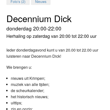
Home
Foto's (2)
Nieuws
Programma's
Decennium Dick
Nieuws
donderdag 20:00-22:00
Herhaling op zaterdag van 20:00 tot 22:00 uur
Foto's
Video
Ieder donderdagavond kunt u van 20.00 tot 22.00 uur
luisteren naar Decennium Dick!
Webcam
We brengen u:
Info
nieuws uit Krimpen;
muziek van alle tijden;
de scheurkalender;
het historisch nieuws;
uittips;
zin en onzin;