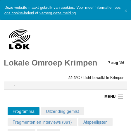
Deze website maakt gebruik van cookies. Voor meer informatie:
lees
×
ons cookie-beleid
of
verberg deze melding
.
Lokale Omroep Krimpen
7 aug '26
22.3°C / Licht bewolkt in Krimpen
-
-
MENU
Programma
Uitzending gemist
Login
Fragmenten en interviews (361)
Afspeellijsten