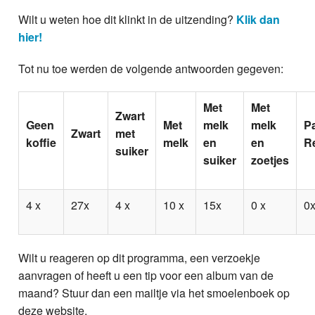
Wilt u weten hoe dit klinkt in de uitzending?
Klik dan
hier!
Tot nu toe werden de volgende antwoorden gegeven:
Met
Met
Zwart
Geen
Met
melk
melk
P
Zwart
met
koffie
melk
en
en
R
suiker
suiker
zoetjes
4 x
27x
4 x
10 x
15x
0 x
0
Wilt u reageren op dit programma, een verzoekje
aanvragen of heeft u een tip voor een album van de
maand? Stuur dan een mailtje via het smoelenboek op
deze website.