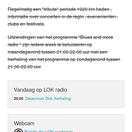
Regelmatig een "tribute" periode 1920 t/m heden ,
informatie over concerten in de regio , evenementen ,
clubs en festivals.
Uitzendingen van het programma "Blues and more
radio " zijn iedere week te beluisteren op
maandagavond tussen 21.00-22.00 uur met een
herhaling van het programma op zondagavond tussen
21.00-22.00 uur.
Vandaag op LOK radio
Decennium Dick (herhaling)
20:00
Webcam
Bekijk de LOK webcam