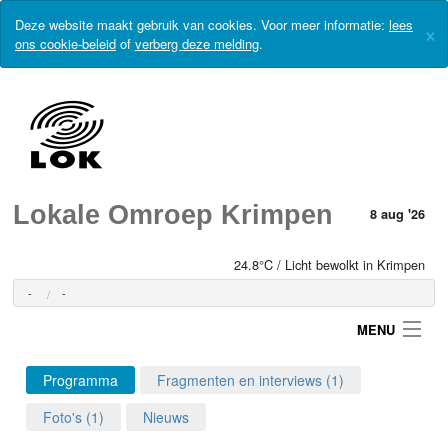
Deze website maakt gebruik van cookies. Voor meer informatie:
lees
×
ons cookie-beleid
of
verberg deze melding
.
Lokale Omroep Krimpen
8 aug '26
24.8°C / Licht bewolkt in Krimpen
-
-
MENU
Programma
Fragmenten en interviews (1)
Login
Foto's (1)
Nieuws