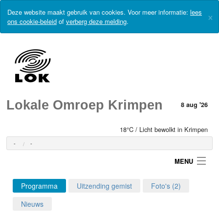
Deze website maakt gebruik van cookies. Voor meer informatie:
lees
×
ons cookie-beleid
of
verberg deze melding
.
Lokale Omroep Krimpen
8 aug '26
18°C / Licht bewolkt in Krimpen
-
-
MENU
Programma
Uitzending gemist
Foto's (2)
Login
Nieuws