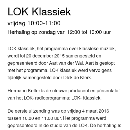
Home
LOK Klassiek
Programma's
vrijdag 10:00-11:00
Nieuws
Herhaling op zondag van 12:00 tot 13:00 uur
Foto's
LOK klassiek, het programma over klassieke muziek,
werdt tot 20 december 2015 samengesteld en
Video
gepresenteerd door Aart van der Wal. Aart is gestopt
met het programma. LOK klassiek werd vervolgens
Webcam
tijdelijk samengesteld door Dick de Klerk.
Info
Hermann Keller is de nieuwe producent en presentator
van het LOK- radioprogramma: LOK- Klassiek.
De eerste uitzending was op vrijdag 4 maart 2016
tussen 10.00 en 11.00 uur. Het programma werd
gepresenteerd in de studio van de LOK. De herhaling is