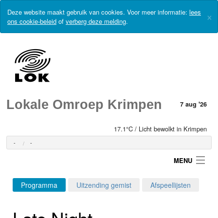
Deze website maakt gebruik van cookies. Voor meer informatie:
lees
×
ons cookie-beleid
of
verberg deze melding
.
Lokale Omroep Krimpen
7 aug '26
17.1°C / Licht bewolkt in Krimpen
-
-
MENU
Programma
Uitzending gemist
Afspeellijsten
Login
Late Night