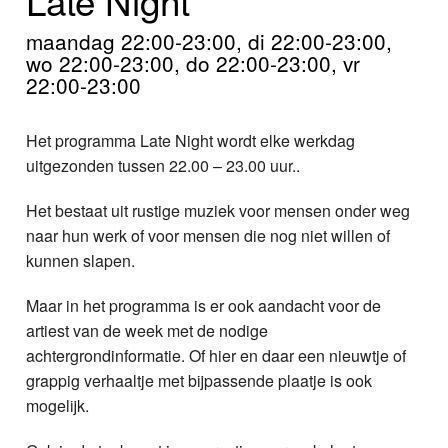
Home
maandag 22:00-23:00, di 22:00-23:00,
Programma's
wo 22:00-23:00, do 22:00-23:00, vr
22:00-23:00
Nieuws
Het programma Late Night wordt elke werkdag
Foto's
uitgezonden tussen 22.00 – 23.00 uur..
Video
Het bestaat uit rustige muziek voor mensen onder weg
naar hun werk of voor mensen die nog niet willen of
Webcam
kunnen slapen.
Info
Maar in het programma is er ook aandacht voor de
artiest van de week met de nodige
achtergrondinformatie. Of hier en daar een nieuwtje of
grappig verhaaltje met bijpassende plaatje is ook
mogelijk.