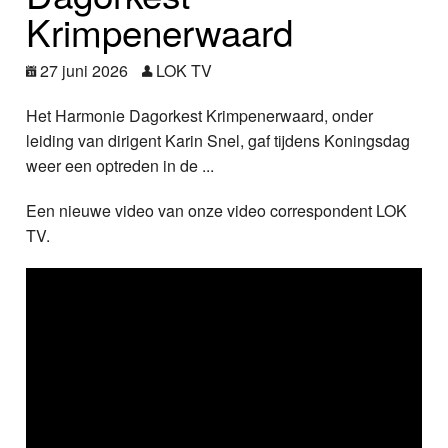
Nieuws
Krimpenerwaard
Foto's
27 juni 2026
LOK TV
Video
Het Harmonie Dagorkest Krimpenerwaard, onder
leiding van dirigent Karin Snel, gaf tijdens Koningsdag
Webcam
weer een optreden in de ...
Een nieuwe video van onze video correspondent LOK
Info
TV.