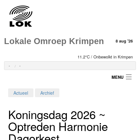
Lokale Omroep Krimpen
8 aug '26
11.2°C / Onbewolkt in Krimpen
-
-
MENU
Actueel
Archief
Login
Koningsdag 2026 ~
Home
Optreden Harmonie
Programma's
Dagorkest