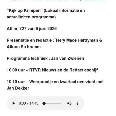
Nieuws
"Kijk op Krimpen" (Lokaal informatie en
actualiteiten programma)
Foto's
Afl.nr. 727 van 6 juni 2026
Video
Presentatie en redactie : Terry Mace Hardyman &
Webcam
Alfons Sc hramm
Info
Programma techniek : Jan van Zwienen
10.00 uur – RTVR Nieuws en de Redactieschijf
10.10 uur – Weerpraatje en kwartaal overzicht met
Jan Dekker