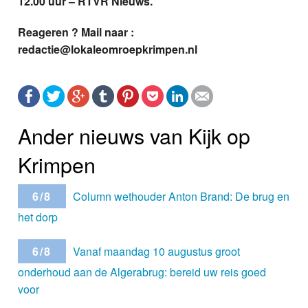
12.00 uur – RTVR Nieuws.
Reageren ? Mail naar :
redactie@lokaleomroepkrimpen.nl
Ander nieuws van Kijk op
Krimpen
6/8
Column wethouder Anton Brand: De brug en
het dorp
6/8
Vanaf maandag 10 augustus groot
onderhoud aan de Algerabrug: bereid uw reis goed
voor