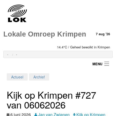
Lokale Omroep Krimpen
7 aug '26
14.4°C / Geheel bewolkt in Krimpen
-
-
MENU
Actueel
Archief
Login
Kijk op Krimpen #727
Home
van 06­06­2026
Programma's
6 juni 2026
Jan van Zwienen
Kijk op Krimpen