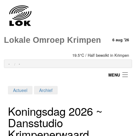
Lokale Omroep Krimpen
6 aug '26
19.5°C / Half bewolkt in Krimpen
-
-
MENU
Actueel
Archief
Login
Koningsdag 2026 ~
Home
Dansstudio
Programma's
Krimpenerwaard