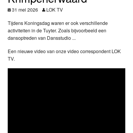
Nieuws
31 mei 2026
LOK TV
Foto's
Tijdens Koningsdag waren er ook verschillende
activiteiten in de Tuyter. Zoals bijvoorbeeld een
Video
dansoptreden van Dansstudio ...
Webcam
Een nieuwe video van onze video correspondent LOK
TV.
Info