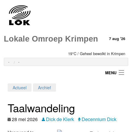
Lokale Omroep Krimpen
7 aug '26
19°C / Geheel bewolkt in Krimpen
-
-
MENU
Actueel
Archief
Login
Taalwandeling
Home
28 mei 2026
Dick de Klerk
Decennium Dick
Programma's