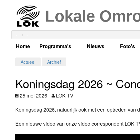
Lokale Omr
-
-
Home
Programma's
Nieuws
Foto's
Alle dagen
Actueel Lokaal Nieuw
Algeme
Actueel
Archief
Weekschema
LOK nieuws
Evenem
Koningsdag 2026 ~ Con
Per dag
Kabelkrant
Progra
Maandag
25 mei 2026
LOK TV
Alle programma's
Columns
Smoele
Dinsdag
Koningsdag 2026, natuurlijk ook met een optreden van 
Uitzending gemist?
RSS feed
Woensdag
Een nieuwe video van onze video correspondent LOK T
Luister LOK Live
Donderdag