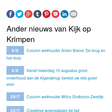
Ander nieuws van Kijk op
Krimpen
6/8
Column wethouder Anton Brand: De brug en
het dorp
6/8
Vanaf maandag 10 augustus groot
onderhoud aan de Algerabrug: bereid uw reis goed
voor
28/7
Column wethouder Wilco Slotboom-Zeedijk
25/7
Creatieve woensdagen bij het