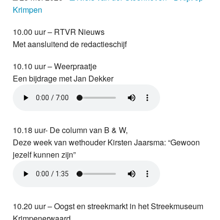
Nieuws
Krimpen
10.00 uur – RTVR Nieuws
Foto's
Met aansluitend de redactieschijf
Video
10.10 uur – Weerpraatje
Een bijdrage met Jan Dekker
Webcam
Info
10.18 uur- De column van B & W,
Deze week van wethouder Kirsten Jaarsma: “Gewoon
jezelf kunnen zijn”
10.20 uur – Oogst en streekmarkt in het Streekmuseum
Krimpenerwaard