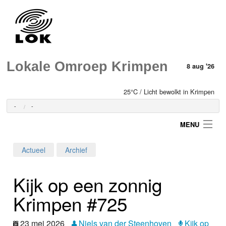
Lokale Omroep Krimpen
8 aug '26
25°C / Licht bewolkt in Krimpen
-
-
MENU
Actueel
Archief
Login
Kijk op een zonnig
Home
Krimpen #725
Programma's
23 mei 2026
Niels van der Steenhoven
Kijk op