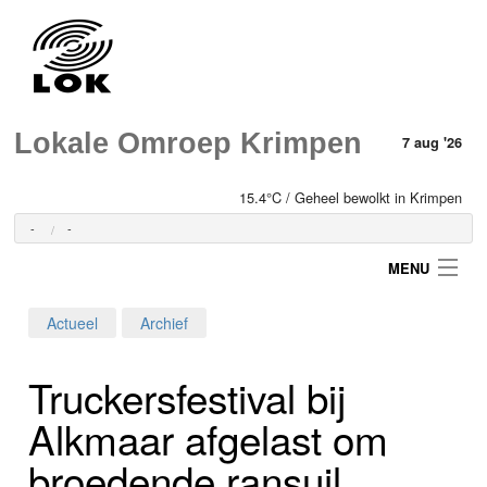
Lokale Omroep Krimpen
7 aug '26
15.4°C / Geheel bewolkt in Krimpen
-
-
MENU
Actueel
Archief
Login
Truckersfestival bij
Home
Alkmaar afgelast om
Programma's
broedende ransuil