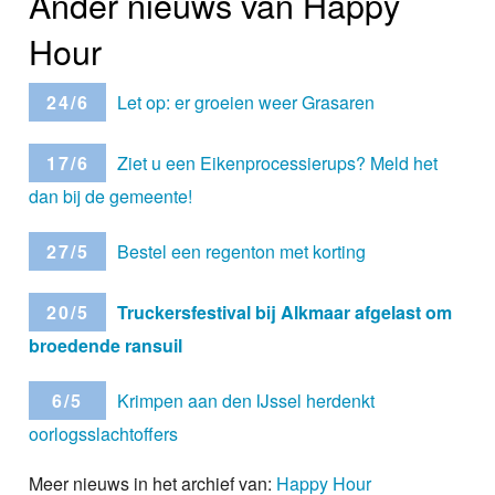
Ander nieuws van Happy
Hour
24/6
Let op: er groeien weer Grasaren
17/6
Ziet u een Eikenprocessierups? Meld het
dan bij de gemeente!
27/5
Bestel een regenton met korting
20/5
Truckersfestival bij Alkmaar afgelast om
broedende ransuil
6/5
Krimpen aan den IJssel herdenkt
oorlogsslachtoffers
Meer nieuws in het archief van:
Happy Hour