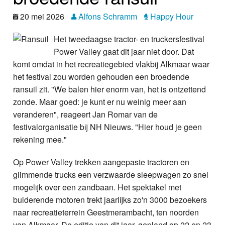
Nieuws
20 mei 2026
Alfons Schramm
Happy Hour
Foto's
Het tweedaagse tractor- en truckersfestival
Power Valley gaat dit jaar niet door. Dat
Video
komt omdat in het recreatiegebied vlakbij Alkmaar waar
het festival zou worden gehouden een broedende
Webcam
ransuil zit. "We balen hier enorm van, het is ontzettend
zonde. Maar goed: je kunt er nu weinig meer aan
Info
veranderen", reageert Jan Romar van de
festivalorganisatie bij NH Nieuws. "Hier houd je geen
rekening mee."
Op Power Valley trekken aangepaste tractoren en
glimmende trucks een verzwaarde sleepwagen zo snel
mogelijk over een zandbaan. Het spektakel met
bulderende motoren trekt jaarlijks zo'n 3000 bezoekers
naar recreatieterrein Geestmerambacht, ten noorden
van Alkmaar. De editie van dit jaar, gepland op 22 en 23