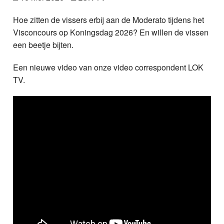
Nieuws
Hoe zitten de vissers erbij aan de Moderato tijdens het
Visconcours op Koningsdag 2026? En willen de vissen
Foto's
een beetje bijten.
Video
Een nieuwe video van onze video correspondent LOK
TV.
Webcam
Info