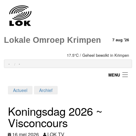
Lokale Omroep Krimpen
7 aug '26
17.5°C / Geheel bewolkt in Krimpen
-
-
MENU
Actueel
Archief
Login
Koningsdag 2026 ~
Home
Visconcours
Programma's
16 mei 2026
LOK TV