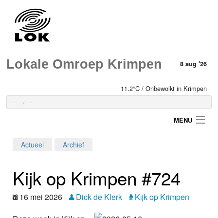
Lokale Omroep Krimpen
8 aug '26
11.2°C / Onbewolkt in Krimpen
-
-
MENU
Actueel
Archief
Login
Kijk op Krimpen #724
Home
16 mei 2026
Dick de Klerk
Kijk op Krimpen
Programma's