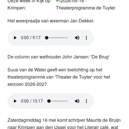
Deze week in Kijk op
Nieuws
Krimpen:
Foto's
Het weerpraatje van weerman Jan Dekker.
Video
Webcam
De column van wethouder John Jansen: 'De Brug'
Info
Suus van de Water geeft een toelichting op het
theaterprogramma van 'Theater de Tuyter' voor het
seizoen 2026-2027.
Zaterdagmiddag 16 mei komt schrijver Maurits de Bruijn
naar Krimpen aan den IJssel voor het Literair café, wat