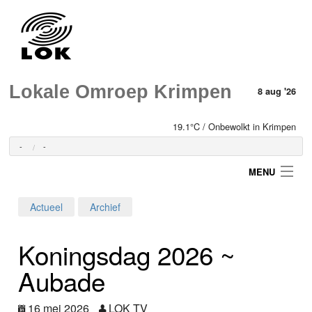
Lokale Omroep Krimpen
8 aug '26
19.1°C / Onbewolkt in Krimpen
-
-
MENU
Actueel
Archief
Login
Koningsdag 2026 ~
Home
Aubade
Programma's
16 mei 2026
LOK TV