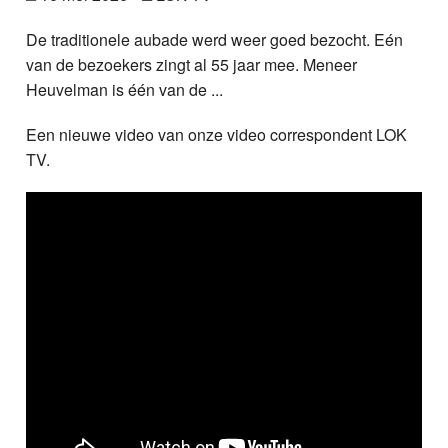
Nieuws
De traditionele aubade werd weer goed bezocht. Eén
van de bezoekers zingt al 55 jaar mee. Meneer
Foto's
Heuvelman is één van de ...
Video
Een nieuwe video van onze video correspondent LOK
TV.
Webcam
Info