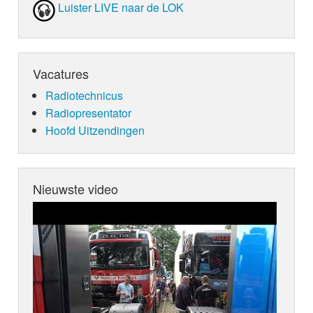
Luister LIVE naar de LOK
Vacatures
Radiotechnicus
Radiopresentator
Hoofd Uitzendingen
Nieuwste video