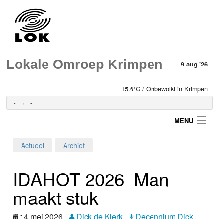
Lokale Omroep Krimpen
9 aug '26
15.6°C / Onbewolkt in Krimpen
-
-
MENU
Actueel
Archief
Login
IDAHOT 2026 ­ Man
Home
maakt stuk
Programma's
14 mei 2026
Dick de Klerk
Decennium Dick