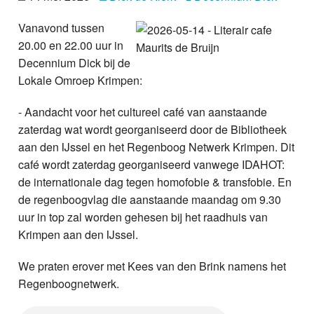
Nieuws
Vanavond tussen
20.00 en 22.00 uur in
Foto's
Decennium Dick bij de
Video
Lokale Omroep Krimpen:
- Aandacht voor het cultureel café van aanstaande
Webcam
zaterdag wat wordt georganiseerd door de Bibliotheek
aan den IJssel en het Regenboog Netwerk Krimpen. Dit
Info
café wordt zaterdag georganiseerd vanwege IDAHOT:
de internationale dag tegen homofobie & transfobie. En
de regenboogvlag die aanstaande maandag om 9.30
uur in top zal worden gehesen bij het raadhuis van
Krimpen aan den IJssel.
We praten erover met Kees van den Brink namens het
Regenboognetwerk.