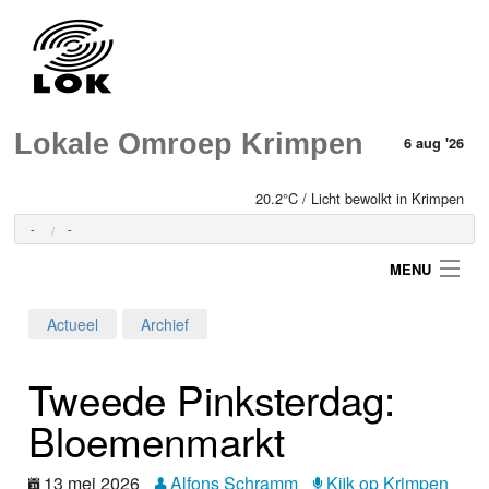
Lokale Omroep Krimpen
6 aug '26
20.2°C / Licht bewolkt in Krimpen
-
-
MENU
Actueel
Archief
Login
Tweede Pinksterdag:
Home
Bloemenmarkt
Programma's
13 mei 2026
Alfons Schramm
Kijk op Krimpen