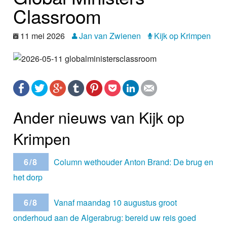
Nieuws
Classroom
Foto's
11 mei 2026
Jan van Zwienen
Kijk op Krimpen
Video
Webcam
Info
Ander nieuws van Kijk op
Krimpen
6/8
Column wethouder Anton Brand: De brug en
het dorp
6/8
Vanaf maandag 10 augustus groot
onderhoud aan de Algerabrug: bereid uw reis goed