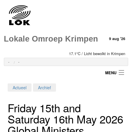
Lokale Omroep Krimpen
9 aug '26
17.1°C / Licht bewolkt in Krimpen
-
-
MENU
Actueel
Archief
Login
Friday 15th and
Home
Saturday 16th May 2026
Programma's
Global Ministers