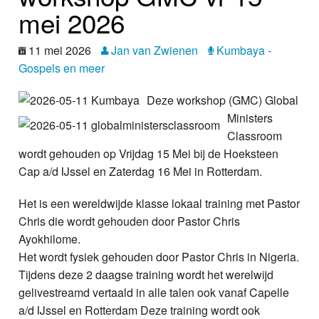
Nieuws
mei 2026
Foto's
11 mei 2026
Jan van Zwienen
Kumbaya -
Gospels en meer
Video
Deze workshop (GMC) Global
Webcam
Ministers
Classroom
Info
wordt gehouden op Vrijdag 15 Mei bij de Hoeksteen
Cap a/d IJssel en Zaterdag 16 Mei in Rotterdam.
Het is een wereldwijde klasse lokaal training met Pastor
Chris die wordt gehouden door Pastor Chris
Ayokhilome.
Het wordt fysiek gehouden door Pastor Chris in Nigeria.
Tijdens deze 2 daagse training wordt het werelwijd
gelivestreamd vertaald in alle talen ook vanaf Capelle
a/d IJssel en Rotterdam Deze training wordt ook