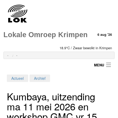
Lokale Omroep Krimpen
6 aug '26
18.9°C / Zwaar bewolkt in Krimpen
-
-
MENU
Actueel
Archief
Login
Kumbaya, uitzending
Home
ma 11 mei 2026 en
Programma's
workshop GMC vr 15