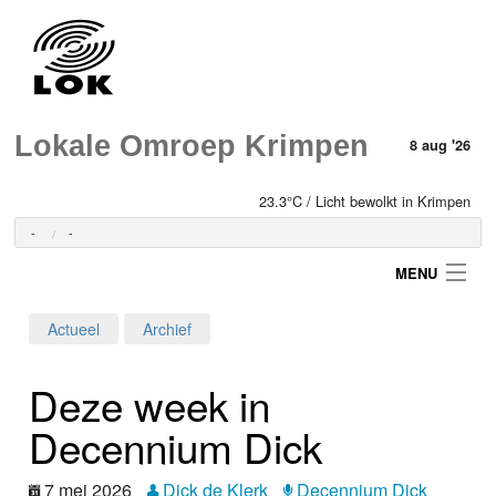
Lokale Omroep Krimpen
8 aug '26
23.3°C / Licht bewolkt in Krimpen
-
-
MENU
Actueel
Archief
Login
Deze week in
Home
Decennium Dick
Programma's
7 mei 2026
Dick de Klerk
Decennium Dick