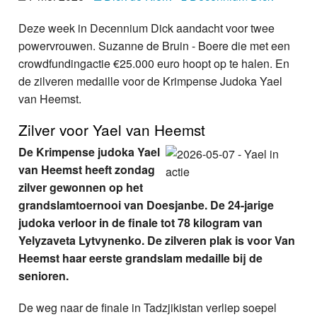
Nieuws
Deze week in Decennium Dick aandacht voor twee
powervrouwen. Suzanne de Bruin - Boere die met een
Foto's
crowdfundingactie €25.000 euro hoopt op te halen. En
Video
de zilveren medaille voor de Krimpense Judoka Yael
van Heemst.
Webcam
Zilver voor Yael van Heemst
Info
De Krimpense judoka Yael
van Heemst heeft zondag
zilver gewonnen op het
grandslamtoernooi van Doesjanbe. De 24-jarige
judoka verloor in de finale tot 78 kilogram van
Yelyzaveta Lytvynenko. De zilveren plak is voor Van
Heemst haar eerste grandslam medaille bij de
senioren.
De weg naar de finale in Tadzjikistan verliep soepel