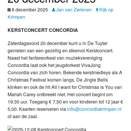
Nieuws
8 december 2025
Jan van Zwienen
Kijk op
Krimpen
Foto's
KERSTCONCERT CONCORDIA
Video
Zaterdagavond 20 december kunt u in De Tuyter
Webcam
genieten van een gezellig en sfeervol Kerstconcert.
Naast het fanfareorkest van muziekvereniging
Vacatures
Concordia laat ook het jeugdorkest VivaJong
Concordia van zich horen. Bekende kerstmedleys als A
Info
Christmas Festival komen langs. De Jingle Bells
klinken en ook de hit All I want for Christmas is You van
Mariah Carey ontbreekt niet. Het concert begint om
19:30 uur. Toegang € 7,50 en voor kinderen tot 12 jaar €
5,00. Kaarten reserveren via
info@concordiakrimpen.nl
of aan de zaal.