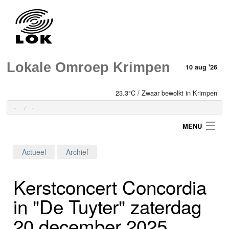
Lokale Omroep Krimpen
10 aug '26
23.3°C / Zwaar bewolkt in Krimpen
-
-
MENU
Actueel
Archief
Login
Kerstconcert Concordia
Home
in "De Tuyter" zaterdag
Programma's
20 december 2025