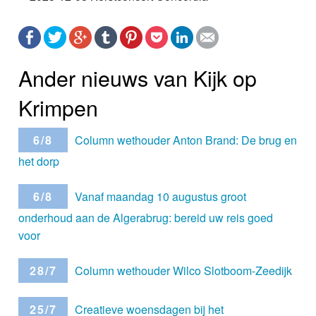
Ander nieuws van Kijk op
Krimpen
6/8
Column wethouder Anton Brand: De brug en
het dorp
6/8
Vanaf maandag 10 augustus groot
onderhoud aan de Algerabrug: bereid uw reis goed
voor
28/7
Column wethouder Wilco Slotboom-Zeedijk
25/7
Creatieve woensdagen bij het