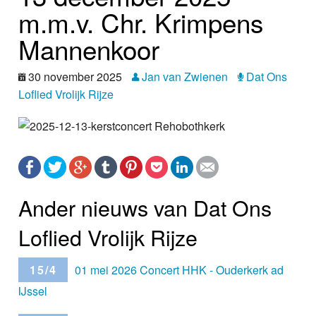
Nieuws
m.m.v. Chr. Krimpens
Mannenkoor
Foto's
30 november 2025
Jan van Zwienen
Dat Ons
Video
Loflied Vrolijk Rijze
Webcam
Info
Ander nieuws van Dat Ons
Loflied Vrolijk Rijze
15/4
01 mei 2026 Concert HHK - Ouderkerk ad
IJssel