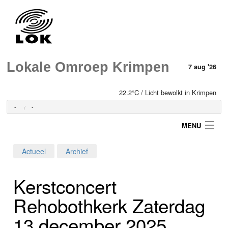
Lokale Omroep Krimpen
7 aug '26
22.2°C / Licht bewolkt in Krimpen
-
-
MENU
Actueel
Archief
Login
Kerstconcert
Home
Rehobothkerk Zaterdag
Programma's
13 december 2025