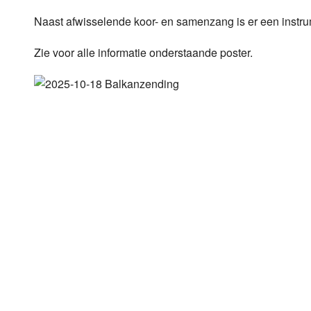
LOK schijf
Vrijdag
Naast afwisselende koor- en samenzang is er een instru
Oude LOK programma's
Zaterdag
Zie voor alle informatie onderstaande poster.
Zondag