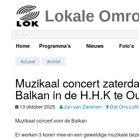
Lokale Omr
-
-
Home
Programma's
Nieuws
Foto's
Alle dagen
Actueel Lokaal Nieuw
Algeme
Actueel
Archief
Weekschema
LOK nieuws
Evenem
Muzikaal concert zaterd
Per dag
Kabelkrant
Progra
Maandag
Balkan in de H.H.K te Ou
Alle programma's
Columns
Smoele
Dinsdag
13 oktober 2025
Jan van Zwienen
Dat Ons Loflie
Uitzending gemist?
RSS feed
Woensdag
Muzikaal concert voor de Balkan
Luister LOK Live
Donderdag
Er werken 3 koren mee en een geweldige muzikale bezet