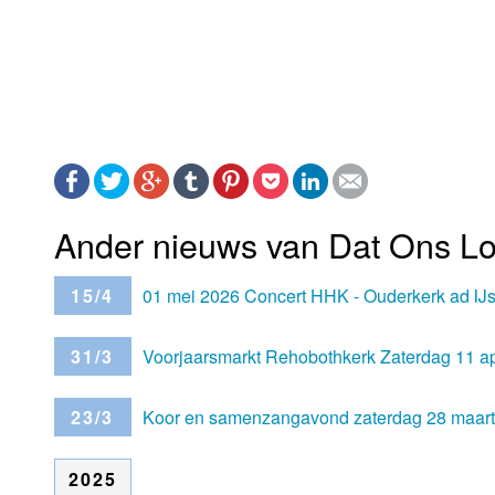
Ander nieuws van Dat Ons Lofl
15/4
01 mei 2026 Concert HHK - Ouderkerk ad IJs
31/3
Voorjaarsmarkt Rehobothkerk Zaterdag 11 ap
23/3
Koor en samenzangavond zaterdag 28 maart 
2025