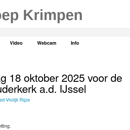
oep Krimpen
Video
Webcam
Info
s
en
LOK TV
Live webcam
Adres, telefoonnummer en
enten
LOK TV live
Opnames webcam
Adverteren
ag 18 oktober 2025 voor de
mma's
Video Krimpen aan den IJssel
Persberichten
derkerk a.d. IJssel
nboek
Bestuur
d Vrolijk Rijze
Vacatures
Programmabeleid Bepalen
ting.