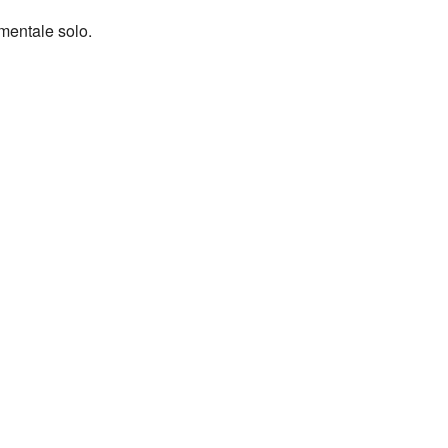
Weerman
mentale solo.
Over Krimpen a/d IJssel