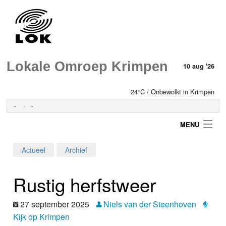
Lokale Omroep Krimpen
10 aug '26
24°C / Onbewolkt in Krimpen
-
-
MENU
Actueel
Archief
Login
Rustig herfstweer
Home
27 september 2025
Niels van der Steenhoven
Programma's
Kijk op Krimpen