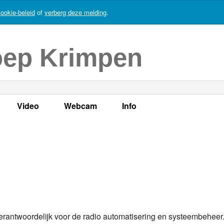
ookie-beleid
of
verberg deze melding
.
oep Krimpen
Video
Webcam
Info
s
en
LOK TV
Live webcam
Adres, telefoonnummer en
enten
LOK TV live
Opnames webcam
Adverteren
mma's
Video Krimpen aan den IJssel
Persberichten
nboek
Bestuur
erantwoordelijk voor de radio automatisering en systeembeheer
Vacatures