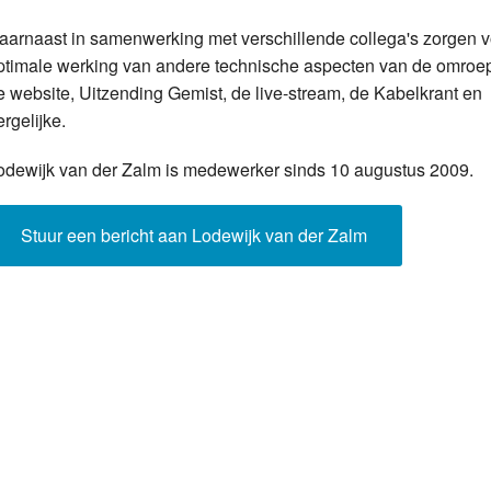
aarnaast in samenwerking met verschillende collega's zorgen 
Programmabeleid Bepalen
ptimale werking van andere technische aspecten van de omroe
Weerman
e website, Uitzending Gemist, de live-stream, de Kabelkrant en
ergelijke.
Over Krimpen a/d IJssel
odewijk van der Zalm is medewerker sinds 10 augustus 2009.
Stuur een bericht aan Lodewijk van der Zalm