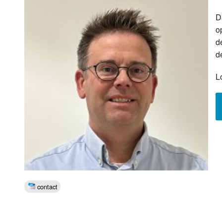
D
Luister LOK Live
Donderdag
o
LOK schijf
Vrijdag
d
d
Oude LOK programma's
Zaterdag
L
Zondag
contact