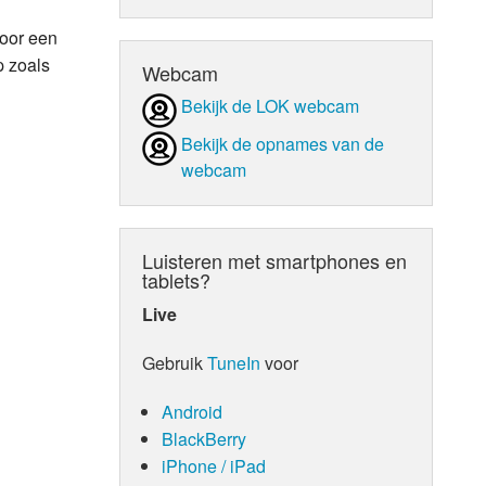
voor een
d Orgaan
p zoals
Webcam
Bekijk de LOK webcam
Bekijk de opnames van de
webcam
Luisteren met smartphones en
tablets?
Live
Gebruik
TuneIn
voor
Android
BlackBerry
iPhone / iPad