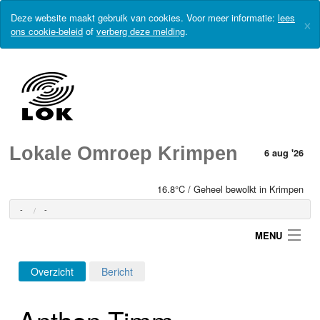
Deze website maakt gebruik van cookies. Voor meer informatie:
lees
×
ons cookie-beleid
of
verberg deze melding
.
Lokale Omroep Krimpen
6 aug '26
16.8°C / Geheel bewolkt in Krimpen
-
-
MENU
Overzicht
Bericht
Login
Anthon Timm