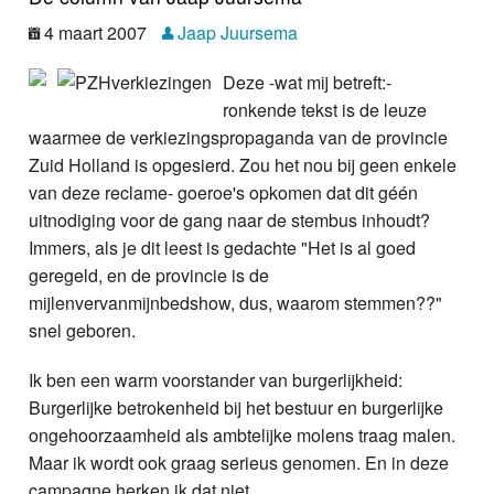
Nieuws
4 maart 2007
Jaap Juursema
Foto's
Deze -wat mij betreft:-
ronkende tekst is de leuze
Video
waarmee de verkiezingspropaganda van de provincie
Zuid Holland is opgesierd. Zou het nou bij geen enkele
Webcam
van deze reclame- goeroe's opkomen dat dit géén
uitnodiging voor de gang naar de stembus inhoudt?
Info
Immers, als je dit leest is gedachte "Het is al goed
geregeld, en de provincie is de
mijlenvervanmijnbedshow, dus, waarom stemmen??"
snel geboren.
Ik ben een warm voorstander van burgerlijkheid:
Burgerlijke betrokenheid bij het bestuur en burgerlijke
ongehoorzaamheid als ambtelijke molens traag malen.
Maar ik wordt ook graag serieus genomen. En in deze
campagne herken ik dat niet.