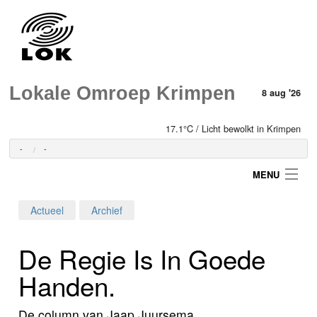
Lokale Omroep Krimpen
8 aug '26
17.1°C / Licht bewolkt in Krimpen
-
-
MENU
Actueel
Archief
Login
De Regie Is In Goede
Home
Handen.
Programma's
De column van Jaap Juursema