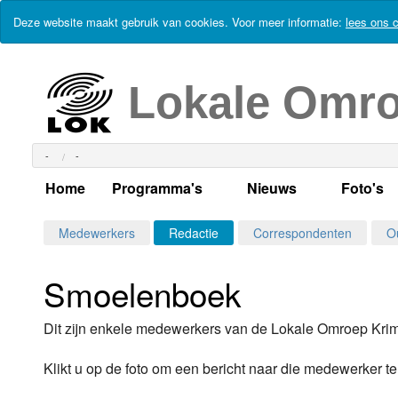
Deze website maakt gebruik van cookies. Voor meer informatie:
lees ons c
Lokale Omr
-
-
Home
Programma's
Nieuws
Foto's
Alle dagen
Actueel Lokaal Nieuw
Algeme
Medewerkers
Redactie
Correspondenten
O
Weekschema
LOK nieuws
Evenem
Smoelenboek
Per dag
Kabelkrant
Progra
Maandag
Dit zijn enkele medewerkers van de Lokale Omroep Kri
Alle programma's
Columns
Smoele
Dinsdag
Klikt u op de foto om een bericht naar die medewerker te
Uitzending gemist?
RSS feed
Woensdag