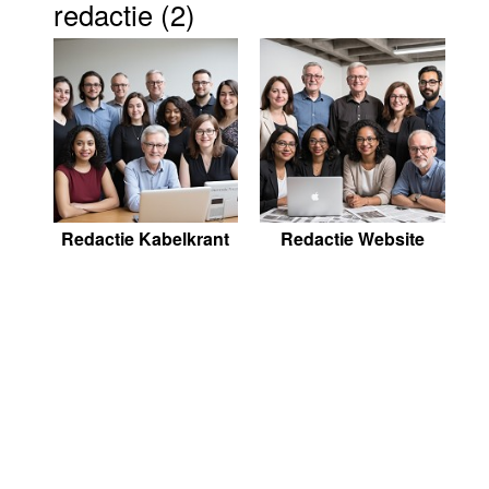
redactie (2)
Luister LOK Live
Donderdag
LOK schijf
Vrijdag
Oude LOK programma's
Zaterdag
Zondag
Redactie Kabelkrant
Redactie Website