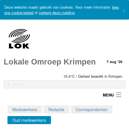
Deze website maakt gebruik van cookies. Voor meer informatie:
lees
×
ons cookie-beleid
of
verberg deze melding
.
Lokale Omroep Krimpen
7 aug '26
15.4°C / Geheel bewolkt in Krimpen
-
-
MENU
Medewerkers
Redactie
Correspondenten
Login
Oud medewerkers