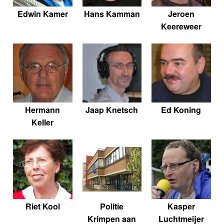
Edwin Kamer
Hans Kamman
Jeroen
Keereweer
Hermann
Jaap Knetsch
Ed Koning
Keller
Riet Kool
Politie
Kasper
Krimpen aan
Luchtmeijer