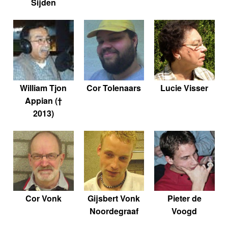
Sijden
William Tjon
Cor Tolenaars
Lucie Visser
Appian (†
2013)
Cor Vonk
Gijsbert Vonk
Pieter de
Noordegraaf
Voogd