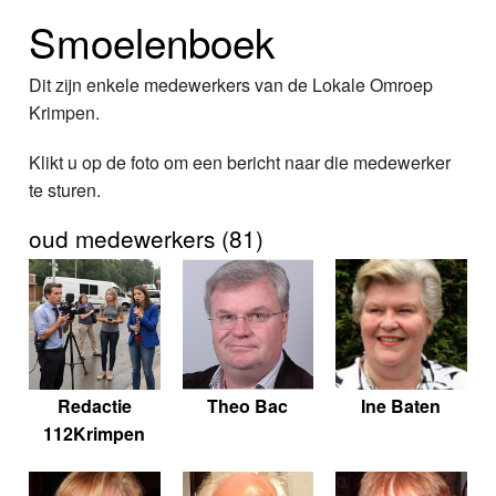
Home
Smoelenboek
Programma's
Dit zijn enkele medewerkers van de Lokale Omroep
Nieuws
Krimpen.
Klikt u op de foto om een bericht naar die medewerker
Foto's
te sturen.
Video
oud medewerkers (81)
Webcam
Info
Redactie
Theo Bac
Ine Baten
112Krimpen