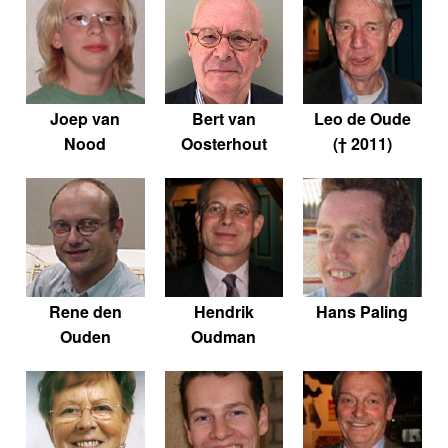
Joep van
Bert van
Leo de Oude
Nood
Oosterhout
(† 2011)
Rene den
Hendrik
Hans Paling
Ouden
Oudman