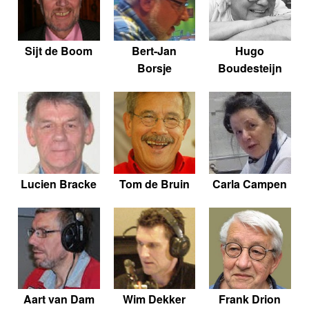
Sijt de Boom
Bert-Jan
Hugo
Borsje
Boudesteijn
Lucien Bracke
Tom de Bruin
Carla Campen
Aart van Dam
Wim Dekker
Frank Drion