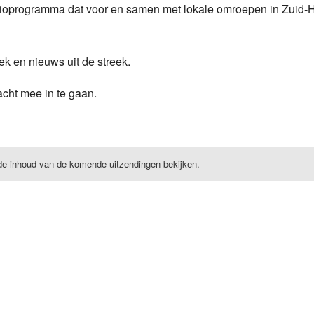
dioprogramma dat voor en samen met lokale omroepen in Zuid-
Programmabeleid Bepalen
Weerman
k en nieuws uit de streek.
Over Krimpen a/d IJssel
cht mee in te gaan.
de inhoud van de komende uitzendingen bekijken.