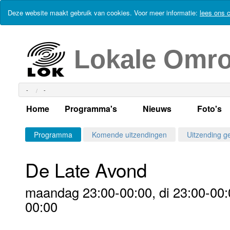
Deze website maakt gebruik van cookies. Voor meer informatie:
lees ons c
Lokale Omr
-
-
Home
Programma's
Nieuws
Foto's
Alle dagen
Actueel Lokaal Nieuw
Algeme
Programma
Komende uitzendingen
Uitzending g
Weekschema
LOK nieuws
Evenem
De Late Avond
Per dag
Kabelkrant
Progra
Maandag
maandag 23:00-00:00, di 23:00-00:0
Alle programma's
Columns
Smoele
Dinsdag
00:00
Uitzending gemist?
RSS feed
Woensdag