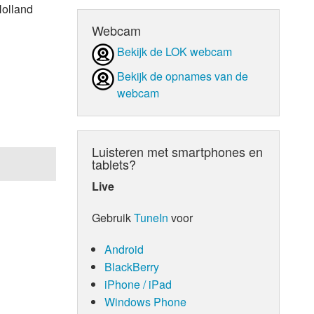
Holland
d Orgaan
Webcam
Bekijk de LOK webcam
Bekijk de opnames van de
webcam
Luisteren met smartphones en
tablets?
Live
Gebruik
TuneIn
voor
Android
BlackBerry
iPhone / iPad
Windows Phone