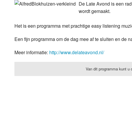
De Late Avond is een ra
Luister LOK Live
Donderdag
wordt gemaakt.
LOK schijf
Vrijdag
Het is een programma met prachtige easy listening muzie
Oude LOK programma's
Zaterdag
Een fijn programma om de dag mee af te sluiten en de na
Zondag
Meer informatie:
http://www.delateavond.nl/
Van dit programma kunt u 