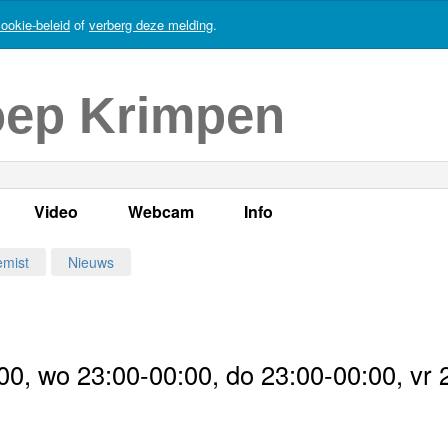
ookie-beleid
of
verberg deze melding
.
oep Krimpen
Video
Webcam
Info
s
en
LOK TV
Live webcam
Adres, telefoonnummer en
emist
Nieuws
enten
LOK TV live
Opnames webcam
Adverteren
mma's
Video Krimpen aan den IJssel
Persberichten
0, wo 23:00-00:00, do 23:00-00:00, vr 
nboek
Bestuur
Vacatures