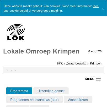
Deze website maakt gebruik van cookies. Voor meer informatie:
lees
×
ons cookie-beleid
of
verberg deze melding
.
Lokale Omroep Krimpen
6 aug '26
19°C / Zwaar bewolkt in Krimpen
-
-
MENU
Programma
Uitzending gemist
Login
Fragmenten en interviews (361)
Afspeellijsten