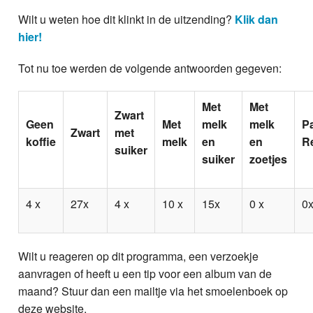
Wilt u weten hoe dit klinkt in de uitzending?
Klik dan
hier!
Tot nu toe werden de volgende antwoorden gegeven:
Met
Met
Zwart
Geen
Met
melk
melk
P
Zwart
met
koffie
melk
en
en
R
suiker
suiker
zoetjes
4 x
27x
4 x
10 x
15x
0 x
0
Wilt u reageren op dit programma, een verzoekje
aanvragen of heeft u een tip voor een album van de
maand? Stuur dan een mailtje via het smoelenboek op
deze website.