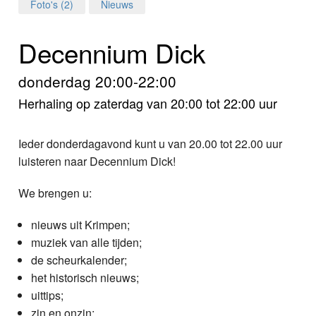
Home
Foto's (2)
Nieuws
Programma's
Decennium Dick
Nieuws
donderdag 20:00-22:00
Herhaling op zaterdag van 20:00 tot 22:00 uur
Foto's
Video
Ieder donderdagavond kunt u van 20.00 tot 22.00 uur
luisteren naar Decennium Dick!
Webcam
We brengen u:
Info
nieuws uit Krimpen;
muziek van alle tijden;
de scheurkalender;
het historisch nieuws;
uittips;
zin en onzin;