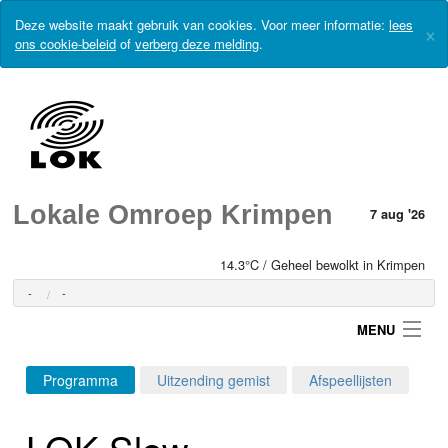
Deze website maakt gebruik van cookies. Voor meer informatie:
lees
×
ons cookie-beleid
of
verberg deze melding
.
Lokale Omroep Krimpen
7 aug '26
14.3°C / Geheel bewolkt in Krimpen
-
-
MENU
Programma
Uitzending gemist
Afspeellijsten
Login
LOK Slow