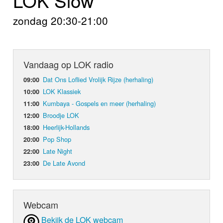
Home
zondag 20:30-21:00
Programma's
Nieuws
Vandaag op LOK radio
Foto's
Dat Ons Loflied Vrolijk Rijze (herhaling)
09:00
LOK Klassiek
10:00
Video
Kumbaya - Gospels en meer (herhaling)
11:00
Broodje LOK
12:00
Webcam
Heerlijk-Hollands
18:00
Pop Shop
20:00
Info
Late Night
22:00
De Late Avond
23:00
Webcam
Bekijk de LOK webcam