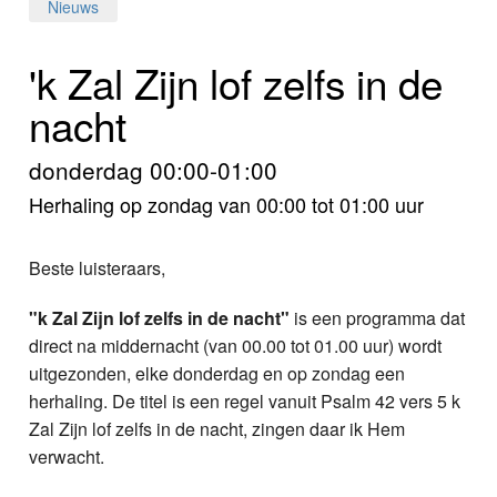
Home
Nieuws
Programma's
'k Zal Zijn lof zelfs in de
nacht
Nieuws
Foto's
donderdag 00:00-01:00
Herhaling op zondag van 00:00 tot 01:00 uur
Video
Beste luisteraars,
Webcam
"k Zal Zijn lof zelfs in de nacht"
is een programma dat
Info
direct na middernacht (van 00.00 tot 01.00 uur) wordt
uitgezonden, elke donderdag en op zondag een
herhaling. De titel is een regel vanuit Psalm 42 vers 5 k
Zal Zijn lof zelfs in de nacht, zingen daar ik Hem
verwacht.