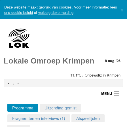
Deze website maakt gebruik van cookies. Voor meer informatie:
lees
×
ons cookie-beleid
of
verberg deze melding
.
Lokale Omroep Krimpen
8 aug '26
11.1°C / Onbewolkt in Krimpen
-
-
MENU
Programma
Uitzending gemist
Login
Fragmenten en interviews (1)
Afspeellijsten