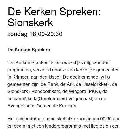
Home
De Kerken Spreken:
Programma's
Sionskerk
Nieuws
zondag 18:00-20:30
Foto's
De Kerken Spreken
Video
'De Kerken Spreken' is een wekelijks uitgezonden
programma, verzorgd door zeven kerkelijke gemeenten
Webcam
in Krimpen aan den IJssel. De deelnemende (wijk)
gemeenten zijn: de Rank, de Ark, de IJsseldijkkerk, de
Info
Sionskerk / Rehobothkerk, de Wingerd (PKN), de
Immanuëlkerk (Gereformeerd Vrijgemaakt) en de
Evangelische Gemeente Krimpen.
Het ochtendprogramma start elke zondag om 09.30 uur
en begint met een kinderprogramma met liedjes en een