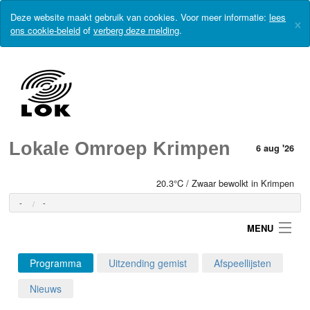
Deze website maakt gebruik van cookies. Voor meer informatie:
lees
×
ons cookie-beleid
of
verberg deze melding
.
Lokale Omroep Krimpen
6 aug '26
20.3°C / Zwaar bewolkt in Krimpen
-
-
MENU
Programma
Uitzending gemist
Afspeellijsten
Login
Nieuws